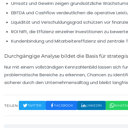
Umsatz und Gewinn zeigen grundsätzliche Wachstumsk
EBITDA und Cashflow verdeutlichen die operative Leistu
Liquidität und Verschuldungsgrad schützen vor finanziel
ROI hilft, die Effizienz einzelner Investitionen zu bewerte
Kundenbindung und Mitarbeitereffizienz sind zentrale Tr
Durchgängige Analyse bildet die Basis für strateg
Nur mit einem vollständigen Kennzahlenbild lassen sich f
problematische Bereiche zu erkennen, Chancen zu identif
sicherer durch den Unternehmensalltag und bleibt langfri
TEILEN:
TWITTER
FACEBOOK
LINKEDIN
WHATS