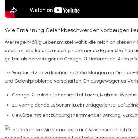
Wie Ernährung Gelenkbeschwerden vorbeugen ka
Wer regelmäßig Lebensmittel wählt, die reich an diese
besitzen starke entzündungshemmende Eigenschaften und t
gelten als hervorragende Omega-3-Lieferanten. Auch pfla
Im Gegensatz dazu können zu hohe Mengen an Omega-6-Fet
und Gelenkprobleme verschärfen. Ein ausgewogenes Verhä
Omega-3-reiche Lebensmittel:
Lachs, Makrele, Walnüs
Zu vermeidende Lebensmittel:
Fertiggerichte, Softdrin
Gewürze mit entzündungshemmender Wirkung:
Kurkum