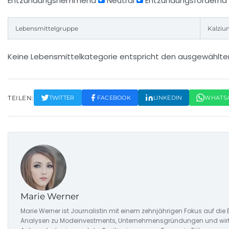
Entzündungshemmend
Neutral
Entzündungsfördernd
Lebensmittelgruppe
Kalziu
Keine Lebensmittelkategorie entspricht den ausgewählten 
TEILEN:
TWITTER
FACEBOOK
LINKEDIN
WHATS
Marie Werner
Marie Werner ist Journalistin mit einem zehnjährigen Fokus auf di
Analysen zu Modeinvestments, Unternehmensgründungen und wirtsc