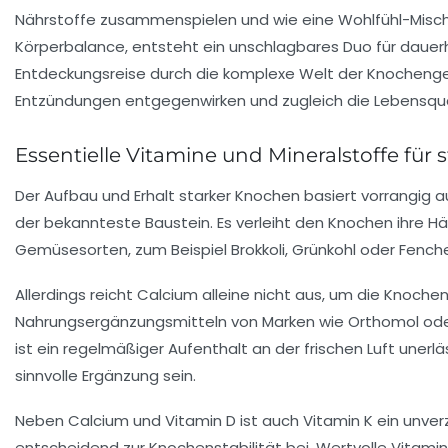
Nährstoffe zusammenspielen und wie eine Wohlfühl-Mischun
Körperbalance, entsteht ein unschlagbares Duo für dauerh
Entdeckungsreise durch die komplexe Welt der Knochenge
Entzündungen entgegenwirken und zugleich die Lebensqua
Essentielle Vitamine und Mineralstoffe für
Der Aufbau und Erhalt starker Knochen basiert vorrangig a
der bekannteste Baustein. Es verleiht den Knochen ihre Hä
Gemüsesorten, zum Beispiel Brokkoli, Grünkohl oder Fench
Allerdings reicht Calcium alleine nicht aus, um die Knoch
Nahrungsergänzungsmitteln von Marken wie
Orthomol
od
ist ein regelmäßiger Aufenthalt an der frischen Luft une
sinnvolle Ergänzung sein.
Neben Calcium und Vitamin D ist auch Vitamin K ein unverz
entscheidend zur Knochenstabilität bei. Wertvolle Vitam