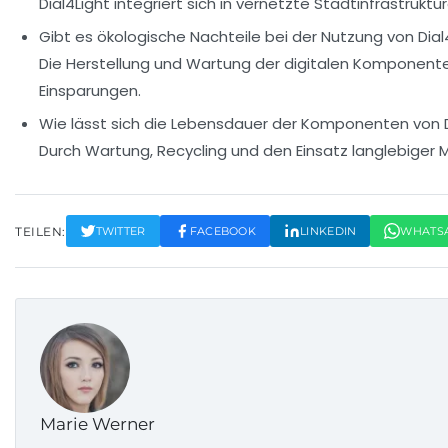
Dial4Light integriert sich in vernetzte Stadtinfrastruk
Gibt es ökologische Nachteile bei der Nutzung von Dial
Die Herstellung und Wartung der digitalen Komponente
Einsparungen.
Wie lässt sich die Lebensdauer der Komponenten von D
Durch Wartung, Recycling und den Einsatz langlebiger M
TEILEN:
TWITTER
FACEBOOK
LINKEDIN
WHATS
Marie Werner