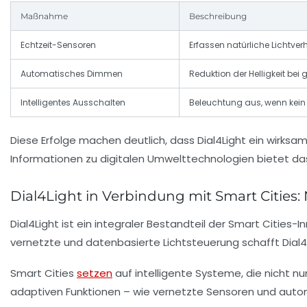
Maßnahme
Beschreibung
Echtzeit-Sensoren
Erfassen natürliche Lichtv
Automatisches Dimmen
Reduktion der Helligkeit bei
Intelligentes Ausschalten
Beleuchtung aus, wenn kein
Diese Erfolge machen deutlich, dass Dial4Light ein wirk
Informationen zu digitalen Umwelttechnologien bietet d
Dial4Light in Verbindung mit Smart Citie
Dial4Light ist ein integraler Bestandteil der
Smart Cities
-I
vernetzte und datenbasierte Lichtsteuerung schafft Dial4L
Smart Cities
setzen
auf intelligente Systeme, die nicht n
adaptiven Funktionen – wie vernetzte Sensoren und autom