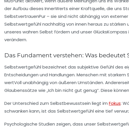
MutPunkt aktiviert, wenn äußere Meinungen uns ins Wanke
der Aufbau dieses InnerWerts einer Kraftquelle, die uns 
SelbstvertrauenPur – sie sind nicht abhängig von externer
Selbstwertgefühl nachhaltig von innen heraus zu stärken u
unseres wahren Selbst fördern und unser GlücksKompass i
verändern.
Das Fundament verstehen: Was bedeutet Se
Selbstwertgefühl bezeichnet das subjektive Gefühl des 
Entscheidungen und Handlungen. Menschen mit starkem Selb
wertVoll unabhängig von äußeren Umständen. Andererseits 
Glaubenssätze wie „Ich bin nicht gut genug“. Diese könne
Der Unterschied zum Selbstbewusstsein liegt im
Fokus
: W
schwanken kann, ist das Selbstwertgefühl eine tief verwu
Psychologische Studien zeigen, dass unser Selbstwertgefü