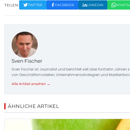
TEILEN:
TWITTER
FACEBOOK
LINKEDIN
WHATS
Sven Fischer
Sven Fischer ist Journalist und berichtet seit über fünfzehn Jah
von Geschäftsmodellen, Unternehmensstrategien und Marktentwic
Alle Artikel ansehen →
ÄHNLICHE ARTIKEL