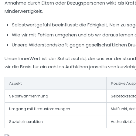
Annahme durch Eltern oder Bezugspersonen wirkt als Kraftq
Minderwertigkeit.
Selbstwertgefühl beeinflusst:
die Fähigkeit, Nein zu sa
Wie wir mit Fehlern umgehen und ob wir daraus lernen 
Unsere Widerstandskraft gegen gesellschaftlichen Druck
Unser InnerWert ist der Schutzschild, der uns vor der stä
wir die Basis für ein echtes Aufblühen jenseits von kurzleb
Aspekt
Positive Aus
Selbstwahrnehmung
Selbstakzepta
Umgang mit Herausforderungen
MutPunkt, Ver
Soziale Interaktion
Authentizitä