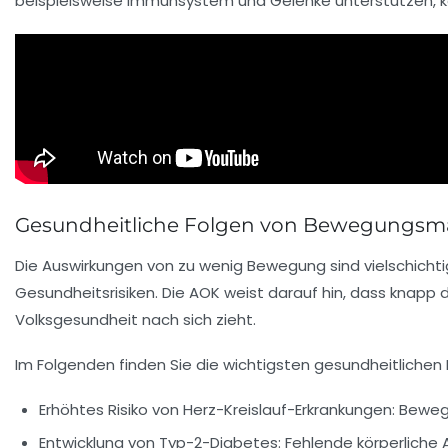
beispielsweise Immunsystem und Gelenke unterstützen, kö
Gesundheitliche Folgen von Bewegungsma
Die Auswirkungen von zu wenig Bewegung sind vielschich
Gesundheitsrisiken. Die AOK weist darauf hin, dass knapp d
Volksgesundheit nach sich zieht.
Im Folgenden finden Sie die wichtigsten gesundheitlichen
Erhöhtes Risiko von Herz-Kreislauf-Erkrankungen:
Bewegu
Entwicklung von Typ-2-Diabetes:
Fehlende körperliche A