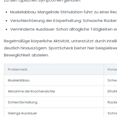
Zu den typischen Symptomen gehören:
Muskelabbau:
Mangelnde Stimulation führt zu einer Re
Verschlechterung der Körperhaltung:
Schwache Rückenm
Verminderte Ausdauer:
Schon alltägliche Tätigkeiten w
Regelmäßige körperliche Aktivität, unterstützt durch int
deutlich hinauszögern. SportScheck bietet hier beispielsw
Beweglichkeit abzielen.
Problematik
Kons
Muskelabbau
Schwä
Abnahme der Knochendichte
Erhöh
Schlechte Haltung
Rück
Geringe Ausdauer
Schne