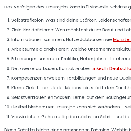
Das Verfolgen des Traumjobs kann in 11 sinnvolle Schritte
Selbstreflexion:
Was sind deine Stärken, Leidenschafte
Ziele klar definieren:
Was möchtest du im Beruf und Leb
Informationen sammeln:
Nutze Jobbörsen wie
Monster
Arbeitsumfeld analysieren:
Welche Unternehmenskultur 
Erfahrungen sammeln:
Praktika, Nebenjobs oder ehrenam
Netzwerke aufbauen:
Kontakte über
LinkedIn Deutschl
Kompetenzen erweitern:
Fortbildungen und neue Quali
Kleine Ziele feiern:
Jeder Meilenstein stärkt dein Durch
Selbstvertrauen entwickeln:
Lerne, auf dein Bauchgefüh
Flexibel bleiben:
Der Traumjob kann sich verändern – se
Verwirklichen:
Gehe mutig den nächsten Schritt und bew
Diese Schritte bilden einen praxisnahen Fahrplan. Wichtig i