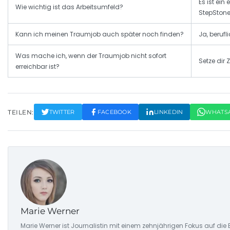
Es ist ein
Wie wichtig ist das Arbeitsumfeld?
StepStone
Kann ich meinen Traumjob auch später noch finden?
Ja, berufl
Was mache ich, wenn der Traumjob nicht sofort
Setze dir
erreichbar ist?
TEILEN:
TWITTER
FACEBOOK
LINKEDIN
WHATS
Marie Werner
Marie Werner ist Journalistin mit einem zehnjährigen Fokus auf di