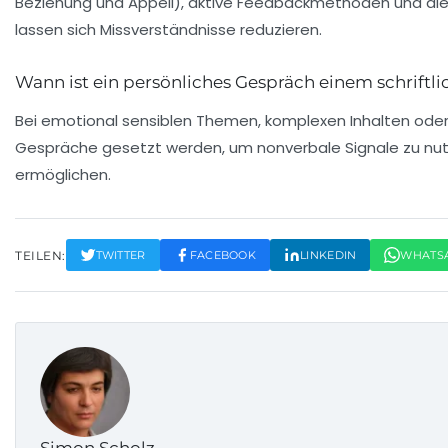
Beziehung und Appell), aktive Feedbackmethoden und die
lassen sich Missverständnisse reduzieren.
Wann ist ein persönliches Gespräch einem schriftl
Bei emotional sensiblen Themen, komplexen Inhalten oder K
Gespräche gesetzt werden, um nonverbale Signale zu nu
ermöglichen.
TEILEN:
TWITTER
FACEBOOK
LINKEDIN
WHATS