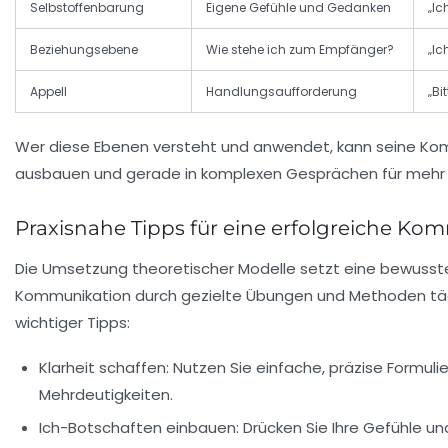
Selbstoffenbarung
Eigene Gefühle und Gedanken
„Ic
Beziehungsebene
Wie stehe ich zum Empfänger?
„Ic
Appell
Handlungsaufforderung
„Bi
Wer diese Ebenen versteht und anwendet, kann seine
Kom
ausbauen und gerade in komplexen Gesprächen für mehr K
Praxisnahe Tipps für eine erfolgreiche Ko
Die Umsetzung theoretischer Modelle setzt eine bewusste P
Kommunikation durch gezielte Übungen und Methoden täglic
wichtiger Tipps:
Klarheit schaffen:
Nutzen Sie einfache, präzise Formul
Mehrdeutigkeiten.
Ich-Botschaften einbauen:
Drücken Sie Ihre Gefühle u