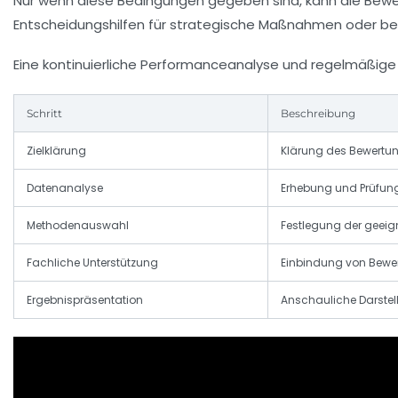
Nur wenn diese Bedingungen gegeben sind, kann die Bewer
Entscheidungshilfen für strategische Maßnahmen oder be
Eine kontinuierliche
Performanceanalyse
und regelmäßig
Schritt
Beschreibung
Zielklärung
Klärung des Bewertu
Datenanalyse
Erhebung und Prüfun
Methodenauswahl
Festlegung der geei
Fachliche Unterstützung
Einbindung von Bewe
Ergebnispräsentation
Anschauliche Darstel