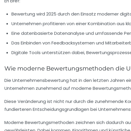
En bref:
Bewertung
wird 2025 durch den Einsatz moderner digital
Unternehmen profitieren von einer Kombination aus k
Eine datenbasierte
Datenanalyse
und umfassende
Pe
Das Einbinden von
Feedbacksystemen
und
Mitarbeite
Digitale Tools
unterstützen dabei, Bewertungsprozesse
Wie moderne Bewertungsmethoden die Un
Die Unternehmensbewertung hat in den letzten Jahren ei
Unternehmen zunehmend auf moderne Bewertungsmethoden, 
Diese Veränderung ist nicht nur durch die zunehmende Ko
fundierteren Entscheidungsgrundlagen bei Unternehmensv
Moderne Bewertungsmethoden zeichnen sich dadurch aus
gewährleisten. Dabei kommen Algorithmen und künstliche