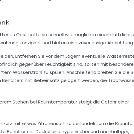
ank
ittenes Obst sollte so schnell wie möglich in einem luftdicht
ewahrung konzipiert und bieten eine zuverlässige Abdichtung.
meiden. Entfernen Sie vor dem Lagern eventuelle Wasserrest
indlich gegenüber Feuchtigkeit sind, sollten mit besondere
nftem Wasserstrahl zu spülen. Anschließend breiten Sie die 
n Behältern mit Siebeinsatz gelagert werden, die Tropfwasse
ngerem Stehen bei Raumtemperatur steigt die Gefahr einer
ächen kurz mit etwas Zitronensaft zu behandeln, um die Braunf
chte Behälter mit Deckel sind hygienischer und nachhaltiger,