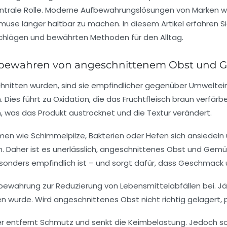
ntrale Rolle. Moderne Aufbewahrungslösungen von Marken wi
üse länger haltbar zu machen. In diesem Artikel erfahren S
schlägen und bewährten Methoden für den Alltag.
fbewahren von angeschnittenem Obst und Ge
tten wurden, sind sie empfindlicher gegenüber Umwelteinfl
n. Dies führt zu Oxidation, die das Fruchtfleisch braun ver
n, was das Produkt austrocknet und die Textur verändert.
men wie Schimmelpilze, Bakterien oder Hefen sich ansiedeln 
. Daher ist es unerlässlich, angeschnittenes Obst und Gemü
sonders empfindlich ist – und sorgt dafür, dass Geschmack 
bewahrung zur Reduzierung von Lebensmittelabfällen bei. Jä
ten wurde. Wird angeschnittenes Obst nicht richtig gelagert, 
 entfernt Schmutz und senkt die Keimbelastung. Jedoch sol