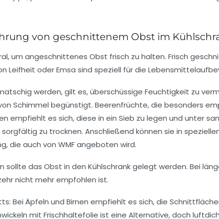
wahrung von geschnittenem Obst im Kühlschr
tral, um angeschnittenes Obst frisch zu halten. Frisch geschn
on Leifheit oder Emsa sind speziell für die Lebensmittelaufb
atschig werden, gilt es, überschüssige Feuchtigkeit zu ver
von Schimmel begünstigt. Beerenfrüchte, die besonders empf
empfiehlt es sich, diese in ein Sieb zu legen und unter sa
orgfältig zu trocknen. Anschließend können sie in spezielle
ng, die auch von WMF angeboten wird.
 sollte das Obst in den Kühlschrank gelegt werden. Bei lä
zehr nicht mehr empfohlen ist.
itts: Bei Äpfeln und Birnen empfiehlt es sich, die Schnittfl
ickeln mit Frischhaltefolie ist eine Alternative, doch luftdi