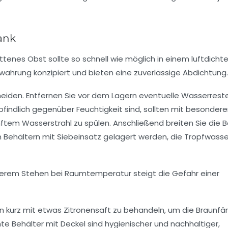
ank
ittenes Obst sollte so schnell wie möglich in einem luftdicht
ewahrung konzipiert und bieten eine zuverlässige Abdichtung.
meiden. Entfernen Sie vor dem Lagern eventuelle Wasserrest
indlich gegenüber Feuchtigkeit sind, sollten mit besondere
nftem Wasserstrahl zu spülen. Anschließend breiten Sie die 
n Behältern mit Siebeinsatz gelagert werden, die Tropfwasse
ngerem Stehen bei Raumtemperatur steigt die Gefahr einer
ächen kurz mit etwas Zitronensaft zu behandeln, um die Braunf
chte Behälter mit Deckel sind hygienischer und nachhaltiger,