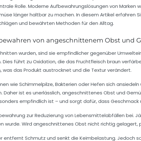
ntrale Rolle. Moderne Aufbewahrungslösungen von Marken wi
üse länger haltbar zu machen. In diesem Artikel erfahren S
schlägen und bewährten Methoden für den Alltag.
fbewahren von angeschnittenem Obst und Ge
tten wurden, sind sie empfindlicher gegenüber Umwelteinfl
n. Dies führt zu Oxidation, die das Fruchtfleisch braun ver
n, was das Produkt austrocknet und die Textur verändert.
men wie Schimmelpilze, Bakterien oder Hefen sich ansiedeln 
. Daher ist es unerlässlich, angeschnittenes Obst und Gemü
sonders empfindlich ist – und sorgt dafür, dass Geschmack 
bewahrung zur Reduzierung von Lebensmittelabfällen bei. Jä
ten wurde. Wird angeschnittenes Obst nicht richtig gelagert, 
 entfernt Schmutz und senkt die Keimbelastung. Jedoch sol