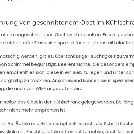
wahrung von geschnittenem Obst im Kühlschr
tral, um angeschnittenes Obst frisch zu halten. Frisch geschn
on Leifheit oder Emsa sind speziell für die Lebensmittelaufb
atschig werden, gilt es, überschüssige Feuchtigkeit zu ver
von Schimmel begünstigt. Beerenfrüchte, die besonders empf
empfiehlt es sich, diese in ein Sieb zu legen und unter sa
orgfältig zu trocknen. Anschließend können sie in spezielle
ng, die auch von WMF angeboten wird.
 sollte das Obst in den Kühlschrank gelegt werden. Bei lä
zehr nicht mehr empfohlen ist.
itts: Bei Äpfeln und Birnen empfiehlt es sich, die Schnittfl
ickeln mit Frischhaltefolie ist eine Alternative, doch luftdi