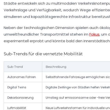
Städte entwickeln sich zu multimodalen Verkehrsknotenpun
Verkehrslage und Verfügbarkeit, wodurch Wege effiziente
simulieren und kapazitätsgerechte Infrastruktur bereitzust
Neben der technologischen Dimension spielen auch ökolog
umweltfreundlicher Transportmittel stehen im
Fokus
, um 
experimentell erprobt und könnte bald den innerstädtische
Sub-Trends für die vernetzte Mobilität
Sub-Trend
Beschreibung
Autonomes Fahren
Selbstfahrende Fahrzeuge ermöglichen siche
Digital Twins
Digitale Zwillinge von Städten helfen Verkeh
Dekarbonisierung
Umstieg auf emissionsarme oder -freie Ver
Luftmobilität
Neue Luftverkehrsformen für individuelle un