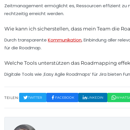
Zeitmanagement ermöglicht es, Ressourcen effizient zu nut
rechtzeitig erreicht werden.
Wie kann ich sicherstellen, dass mein Team die R
Durch transparente
Kommunikation
, Einbindung aller r
für die Roadmap.
Welche Tools unterstützen das Roadmapping effek
Digitale Tools wie ‚Easy Agile Roadmaps‘ für Jira bieten Fu
TEILEN:
TWITTER
FACEBOOK
LINKEDIN
WHATS