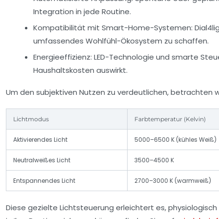
Integration in jede Routine.
Kompatibilität mit Smart-Home-Systemen:
Dial4li
umfassendes Wohlfühl-Ökosystem zu schaffen.
Energieeffizienz:
LED-Technologie und smarte Steue
Haushaltskosten auswirkt.
Um den subjektiven Nutzen zu verdeutlichen, betrachten wi
Lichtmodus
Farbtemperatur (Kelvin)
Aktivierendes Licht
5000–6500 K (kühles Weiß)
Neutralweißes Licht
3500–4500 K
Entspannendes Licht
2700–3000 K (warmweiß)
Diese gezielte Lichtsteuerung erleichtert es, physiologisch