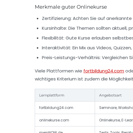
Merkmale guter Onlinekurse
Zertifizierung:
Achten Sie auf anerkannte A
Kursinhalte:
Die Themen sollten aktuell, pr
Flexibilität:
Gute Kurse erlauben selbstbe
Interaktivität:
Ein Mix aus Videos, Quizzen,
Preis-Leistungs-Verhältnis:
Vergleichen Si
Viele Plattformen wie
fortbildung24.com
od
wichtiges Kriterium ist zudem die Möglichke
Lernplattform
Angebotsart
fortbildung24.com
Seminare, Workshop
onlinekurse.com
Onlinekurse, E-Lea
meinNOW.de
Tests, Tools, Ber