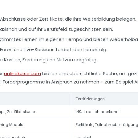
bschlüsse oder Zertifikate, die Ihre Weiterbildung belegen.
axisnah und auf Ihr Berufsfeld zugeschnitten sein.
stimmtes Lernen im eigenen Tempo und bieten wiederholbar
 Foren und Live-Sessions fördert den Lernerfolg.
e Kosten, Förderung und Nutzen sorgfältig.
er
onlinekurse.com
bieten eine übersichtliche Suche, um gezie
it, Förderprogramme in Anspruch zu nehmen – zum Beispiel A
Zertifizierungen
s, Zertifikatskurse
IHK, staatlich anerkannt
rning Module
Zertifikate, Teilnahmebestätigun
atungsangebote
variabel