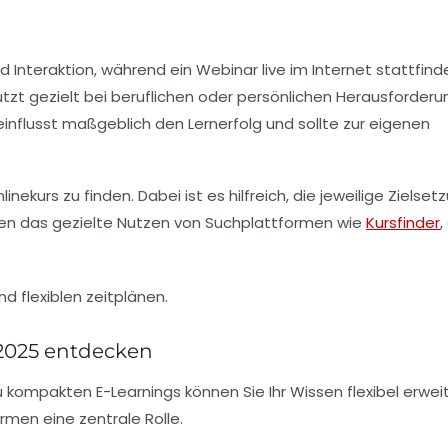
d Interaktion, während ein
Webinar
live im Internet stattfin
ützt gezielt bei beruflichen oder persönlichen Herausforderu
nflusst maßgeblich den Lernerfolg und sollte zur eigenen
nekurs zu finden. Dabei ist es hilfreich, die jeweilige Zielset
ten das gezielte Nutzen von Suchplattformen wie
Kursfinder
,
 2025 entdecken
 kompakten E-Learnings können Sie Ihr Wissen flexibel erweit
ormen eine zentrale Rolle.