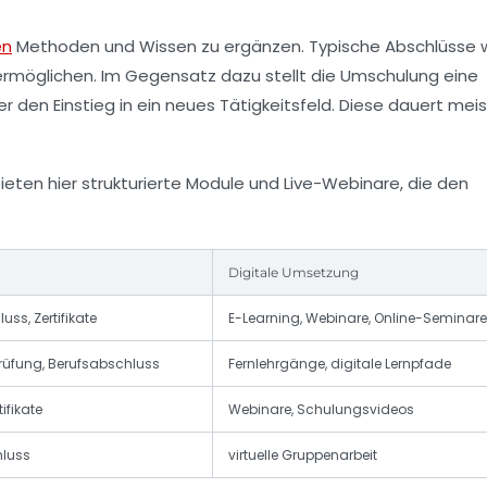
en
Methoden und Wissen zu ergänzen. Typische Abschlüsse w
 ermöglichen. Im Gegensatz dazu stellt die
Umschulung
eine
 den Einstieg in ein neues Tätigkeitsfeld. Diese dauert meis
eten hier strukturierte Module und Live-Webinare, die den
Digitale Umsetzung
uss, Zertifikate
E-Learning, Webinare, Online-Seminare
fung, Berufsabschluss
Fernlehrgänge, digitale Lernpfade
tifikate
Webinare, Schulungsvideos
hluss
virtuelle Gruppenarbeit