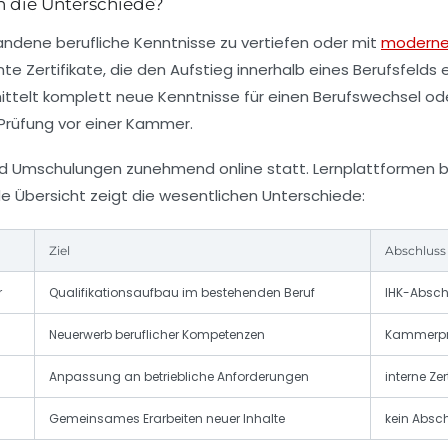
n die Unterschiede?
handene berufliche Kenntnisse zu vertiefen oder mit
modern
te Zertifikate, die den Aufstieg innerhalb eines Berufsfelds
ttelt komplett neue Kenntnisse für einen Berufswechsel oder
 Prüfung vor einer Kammer.
nd Umschulungen zunehmend online statt. Lernplattformen bi
nde Übersicht zeigt die wesentlichen Unterschiede:
Ziel
Abschluss
r
Qualifikationsaufbau im bestehenden Beruf
IHK-Abschl
Neuerwerb beruflicher Kompetenzen
Kammerprü
Anpassung an betriebliche Anforderungen
interne Zer
Gemeinsames Erarbeiten neuer Inhalte
kein Absc