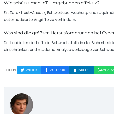
Wie schützt man IoT-Umgebungen effektiv?
Ein Zero-Trust-Ansatz, Echtzeitüberwachung und regelmäß
automatisierte Angriffe zu verhindern.
Was sind die größten Herausforderungen bei Cybera
Drittanbieter sind oft die Schwachstelle in der Sicherhei
einschränken und moderne Analysewerkzeuge zur Schwach
TEILEN:
TWITTER
FACEBOOK
LINKEDIN
WHATS