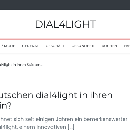
DIAL4LIGHT
 / MODE
GENERAL
GESCHÄFT
GESUNDHEIT
KOCHEN
NA
4light in ihren Städten…
schen dial4light in ihren
in?
chnet sich seit einigen Jahren ein bemerkenswerter
al4light, einem innovativen […]