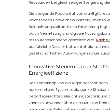
Ressourcen bei gleichzeitiger Steigerung de
Die steigende Popularität von dial4light resu
wachsendes Umweltbewusstsein, ebenso wie de
Beleuchtungszeiten. Diese Entwicklung fügt s
durch Vernetzung und digitale Nutzungskon
ressourcenschonend gestaltet wird.
Nachzul
ausführliche Dossier betrachtet die technolo
gesellschaftlichen Auswirkungen sowie Zukun
Innovative Steuerung der Stadtbe
Energieeffizienz
Das Kernprinzip von dial4light besteht darin
herkömmliche Systeme, die ganze Straßenzüg
bedarfsgerechte
Beleuchtungstechnik
und o
kann ein Bewohner über eine SMS eine besti
minimiert die Beleuchtungszeit und reduzier