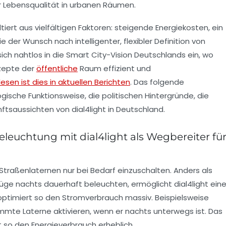
r Lebensqualität in urbanen Räumen.
ltiert aus vielfältigen Faktoren: steigende Energiekosten, ein
r Wunsch nach intelligenter, flexibler Definition von
ich nahtlos in die Smart City-Vision Deutschlands ein, wo
zepte der
öffentliche
Raum effizient und
esen ist dies in aktuellen Berichten
. Das folgende
gische Funktionsweise, die politischen Hintergründe, die
ftsaussichten von dial4light in Deutschland.
leuchtung mit dial4light als Wegbereiter fü
, Straßenlaternen nur bei Bedarf einzuschalten. Anders als
e nachts dauerhaft beleuchten, ermöglicht dial4light ein
ptimiert so den Stromverbrauch massiv. Beispielsweise
mmte Laterne aktivieren, wenn er nachts unterwegs ist. Das
t so den Energieverbrauch erheblich.