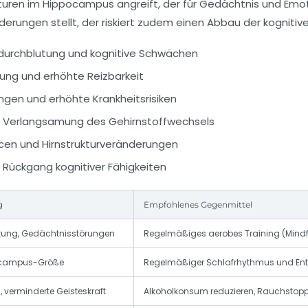
turen im Hippocampus angreift, der für Gedächtnis und Emot
erungen stellt, der riskiert zudem einen Abbau der kognitiv
durchblutung und kognitive Schwächen
ung und erhöhte Reizbarkeit
gen und erhöhte Krankheitsrisiken
 Verlangsamung des Gehirnstoffwechsels
en und Hirnstrukturveränderungen
Rückgang kognitiver Fähigkeiten
g
Empfohlenes Gegenmittel
stung, Gedächtnisstörungen
Regelmäßiges aerobes Training (Mind
pocampus-Größe
Regelmäßiger Schlafrhythmus und En
verminderte Geisteskraft
Alkoholkonsum reduzieren, Rauchstop