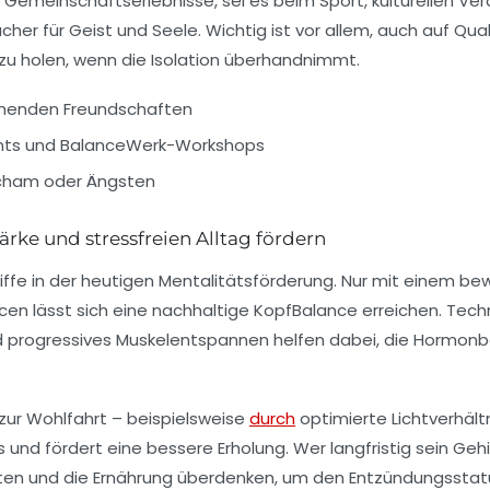
. Gemeinschaftserlebnisse, sei es beim Sport, kulturellen V
 für Geist und Seele. Wichtig ist vor allem, auch auf Qual
zu holen, wenn die Isolation überhandnimmt.
gehenden Freundschaften
nts und BalanceWerk-Workshops
Scham oder Ängsten
rke und stressfreien Alltag fördern
griffe in der heutigen Mentalitätsförderung. Nur mit einem 
en lässt sich eine nachhaltige KopfBalance erreichen. Tech
rogressives Muskelentspannen helfen dabei, die Hormonbal
 zur Wohlfahrt – beispielsweise
durch
optimierte Lichtverhältn
nd fördert eine bessere Erholung. Wer langfristig sein Gehirn
hten und die Ernährung überdenken, um den Entzündungsstat