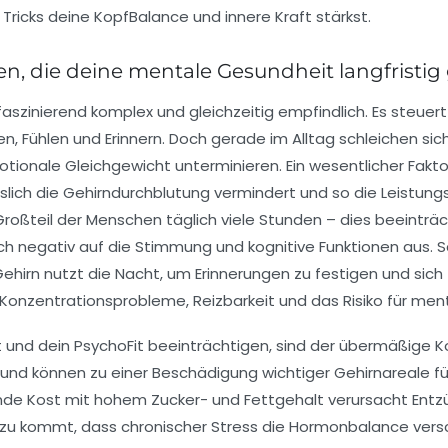
Tricks deine KopfBalance und innere Kraft stärkst.
n, die deine mentale Gesundheit langfristig
faszinierend komplex und gleichzeitig empfindlich. Es steuer
, Fühlen und Erinnern. Doch gerade im Alltag schleichen sic
tionale Gleichgewicht unterminieren. Ein wesentlicher Faktor
slich die Gehirndurchblutung vermindert und so die Leistungsf
roßteil der Menschen täglich viele Stunden – dies beeinträch
ch negativ auf die Stimmung und kognitive Funktionen aus. S
hirn nutzt die Nacht, um Erinnerungen zu festigen und sich 
 Konzentrationsprobleme, Reizbarkeit und das Risiko für men
 und dein PsychoFit beeinträchtigen, sind der übermäßige 
nd können zu einer Beschädigung wichtiger Gehirnareale füh
unde Kost mit hohem Zucker- und Fettgehalt verursacht Ent
inzu kommt, dass chronischer Stress die Hormonbalance vers