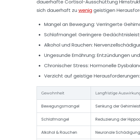
dauerhafte Cortisol-Ausschüttung Hirnstruk
sich dauerhaft zu
wenig
geistigen Herausford
Mangel an Bewegung:
Verringerte Gehirn
Schlafmangel:
Geringere Gedächtnisleist
Alkohol und Rauchen:
Nervenzellschädigun
Ungesunde Ernährung:
Entzündungen und
Chronischer Stress:
Hormonelle Dysbalanc
Verzicht auf geistige Herausforderungen:
Gewohnheit
Langfristige Auswirkun
Bewegungsmangel
Senkung der Gehirnlei
Schlafmangel
Reduzierung der Hip
Alkohol & Rauchen
Neuronale Schädigung, 