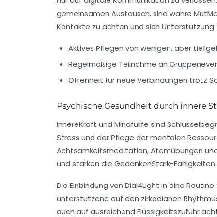
nur auf digitale Kommunikation zu verlassen
gemeinsamen Austausch, sind wahre MutMacher
Kontakte zu achten und sich Unterstützung 
Aktives Pflegen von wenigen, aber tief
Regelmäßige Teilnahme an Gruppeneve
Offenheit für neue Verbindungen trotz 
Psychische Gesundheit durch innere Stä
InnereKraft und Mindfulife sind Schlüsselbe
Stress und der Pflege der mentalen Ressourc
Achtsamkeitsmeditation, Atemübungen und p
und stärken die GedankenStark-Fähigkeiten.
Die Einbindung von Dial4Light in eine Routine
unterstützend auf den zirkadianen Rhythmus u
auch auf ausreichend Flüssigkeitszufuhr ac