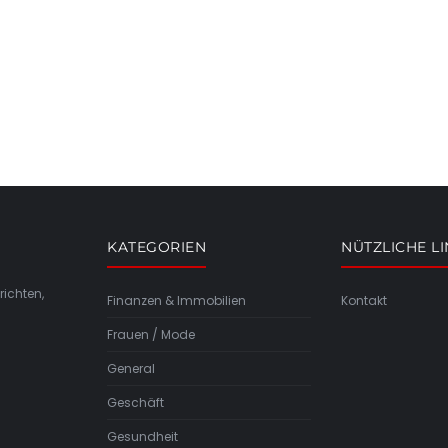
KATEGORIEN
NÜTZLICHE L
richten,
Finanzen & Immobilien
Kontakt
Frauen / Mode
General
Geschäft
Gesundheit