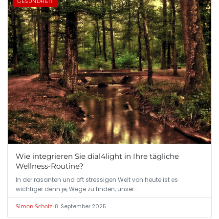
GESUNDHEIT
Wie integrieren Sie dial4light in Ihre tägliche
Wellness-Routine?
In der rasanten und oft stressigen Welt von heute ist es
wichtiger denn je, Wege zu finden, unser…
•
8. September 2025
Simon Scholz