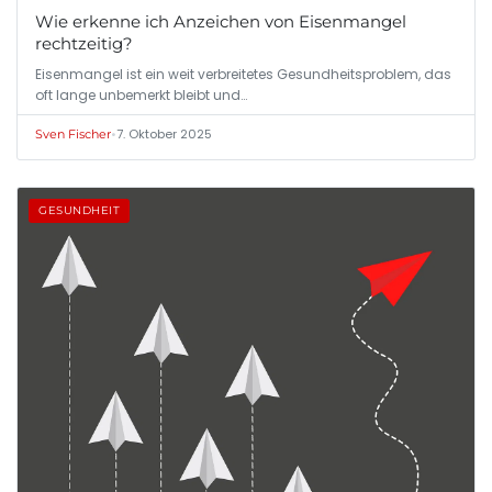
Wie erkenne ich Anzeichen von Eisenmangel
rechtzeitig?
Eisenmangel ist ein weit verbreitetes Gesundheitsproblem, das
oft lange unbemerkt bleibt und…
•
7. Oktober 2025
Sven Fischer
GESUNDHEIT