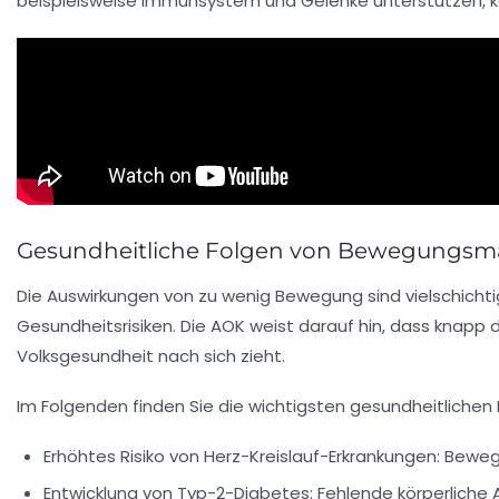
beispielsweise Immunsystem und Gelenke unterstützen, kö
Gesundheitliche Folgen von Bewegungsma
Die Auswirkungen von zu wenig Bewegung sind vielschich
Gesundheitsrisiken. Die AOK weist darauf hin, dass knapp d
Volksgesundheit nach sich zieht.
Im Folgenden finden Sie die wichtigsten gesundheitlichen
Erhöhtes Risiko von Herz-Kreislauf-Erkrankungen:
Bewegu
Entwicklung von Typ-2-Diabetes:
Fehlende körperliche A