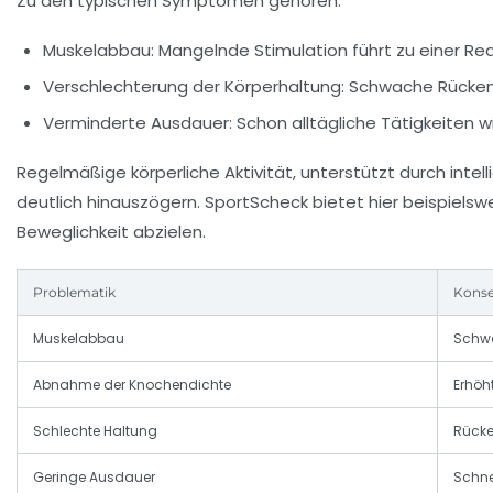
Zu den typischen Symptomen gehören:
Muskelabbau:
Mangelnde Stimulation führt zu einer Re
Verschlechterung der Körperhaltung:
Schwache Rückenm
Verminderte Ausdauer:
Schon alltägliche Tätigkeiten w
Regelmäßige körperliche Aktivität, unterstützt durch int
deutlich hinauszögern. SportScheck bietet hier beispielsw
Beweglichkeit abzielen.
Problematik
Kons
Muskelabbau
Schwä
Abnahme der Knochendichte
Erhöh
Schlechte Haltung
Rück
Geringe Ausdauer
Schne